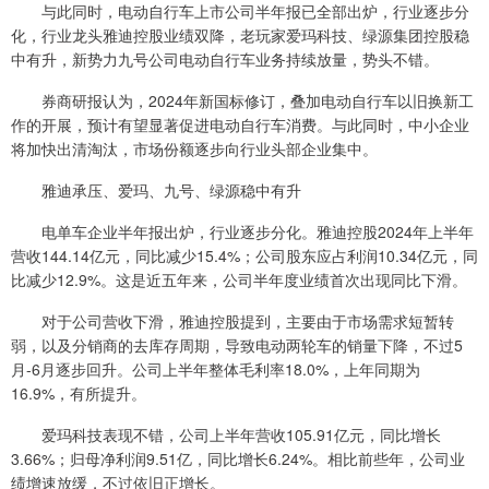
与此同时，电动自行车上市公司半年报已全部出炉，行业逐步分
化，行业龙头雅迪控股业绩双降，老玩家爱玛科技、绿源集团控股稳
中有升，新势力九号公司电动自行车业务持续放量，势头不错。
券商研报认为，2024年新国标修订，叠加电动自行车以旧换新工
作的开展，预计有望显著促进电动自行车消费。与此同时，中小企业
将加快出清淘汰，市场份额逐步向行业头部企业集中。
雅迪承压、爱玛、九号、绿源稳中有升
电单车企业半年报出炉，行业逐步分化。雅迪控股2024年上半年
营收144.14亿元，同比减少15.4%；公司股东应占利润10.34亿元，同
比减少12.9%。这是近五年来，公司半年度业绩首次出现同比下滑。
对于公司营收下滑，雅迪控股提到，主要由于市场需求短暂转
弱，以及分销商的去库存周期，导致电动两轮车的销量下降，不过5
月-6月逐步回升。公司上半年整体毛利率18.0%，上年同期为
16.9%，有所提升。
爱玛科技表现不错，公司上半年营收105.91亿元，同比增长
3.66%；归母净利润9.51亿，同比增长6.24%。相比前些年，公司业
绩增速放缓，不过依旧正增长。