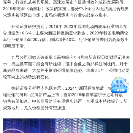
完善，行业也从初具规模、高速发展走向提质增效的成熟发展阶段。
2019年随着《新国标》政策的实施，部分中小企业因无法满足合规要
求逐步被驱逐出市场，市场份额逐步向行业头部企业集中。
开源证券研报提到，2019年-2023年我国电动两轮车行业销量复
合增速为10.6%，主要为新国标换购需求刺激，2023年我国电动两轮
车行业销量为5500万辆，同比增长10%，行业销量并未因为高基数出
现明显下滑。
九号公司创始人兼董事长高禄峰今年4月向新京报贝壳财经记者表
示，行业换车潮可能会有所延续，但不会像之前那样波澜壮阔。对于
新兴品牌来讲，大盘并不影响公司整体趋势。未来3-5年，公司电动两
轮车向上的趋势没有变化。
德邦证券分析师毕先磊表示，2024年新国标落地后，短期看，终
端经销商补库+品牌新产品上市，叠加2019年换车需求于近期释放，
销售有望加速。中长期看监管有望逐步趋严，合规成本持续提升，新
规落地后，龙头份额提升有望加速。