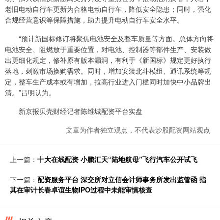
老旧电动自行车更新为合格电动自行车，降低安全隐患；同时，强化
合规经营意识等保障措施，助力提升电动自行车安全水平。
“预计新国标修订将聚焦电池安全及整车质量等方面。总体方向将
电池安全、阻燃放于重要位置，对电池、控制器等部件生产、安装做
出更细化规定，修补原有版本漏洞，有利于《新国标》规定更好执行
落地，刺激市场换购需求。同时，增加安装北斗模组、通讯系统等规
定，整车生产成本或有增加，拉高行业进入门槛同时加快中小品牌出
清。”吕明认为。
新京报贝壳财经记者陈维城配资平台实盘
文章为作者独立观点，不代表炒股配资网站观点
上一篇：
十大在线配资 小鹏汇天“陆地航母”飞行汽车公开试飞
下一篇：
配资服务平台 深交所对立信会计师事务所发出监管函 指
其在审计长春卓谊生物IPO过程中未能审慎核查