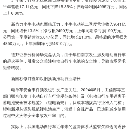
近年来，行业老玩家新日股份徘徊不前，业绩较为波动，公司上
半年营收17.11亿元，同比下降15.35%；归母净利润4995万元，同比
上升6.80%。
新势力小牛电动也面临压力，小牛电动第二季度营业收入9.41亿
元，同比增长13.5%；净亏损2490万元，上年同期净亏损190万元。
公司第一季度销营收5.047亿元，同比增长21.0%。调整后的净亏损为
4850万元，上年同期净亏损4610万元。
德邦证券分析师毕先磊认为，由于年初南京发生涉及电动自行车
的起火事件，引发公众关注电动自行车电池的安全性，导致市场需求
短暂转弱。
新国标修订叠加以旧换新推动行业增长
电单车安全事件频发也引发广泛关注。2024年5月，工信部等三
部门联合印发《电动自行车行业规范条件》及《电动自行车用锂离子
蓄电池安全技术规范》（锂电新规），从成本端拔高行业准入门槛；
锂电新规从源头规范锂电池生产，清退非合规产品，已达到减少使用
过程中火灾等安全事故发生率目的。
实际上，我国电动自行车近年来的监管体系从监管欠缺迈向逐步