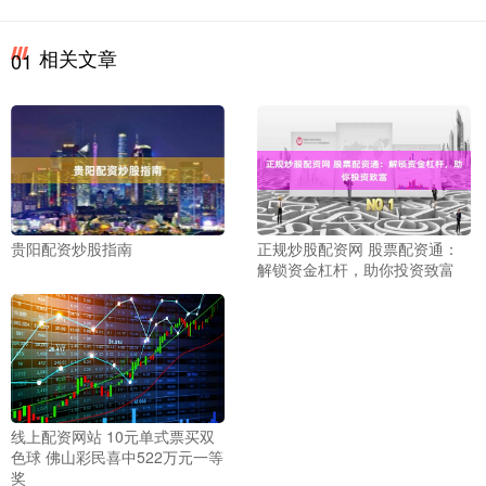
相关文章
01
贵阳配资炒股指南
正规炒股配资网 股票配资通：
解锁资金杠杆，助你投资致富
线上配资网站 10元单式票买双
色球 佛山彩民喜中522万元一等
奖