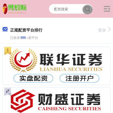
正规配资平台排行
更多
已收录
999
+家平台