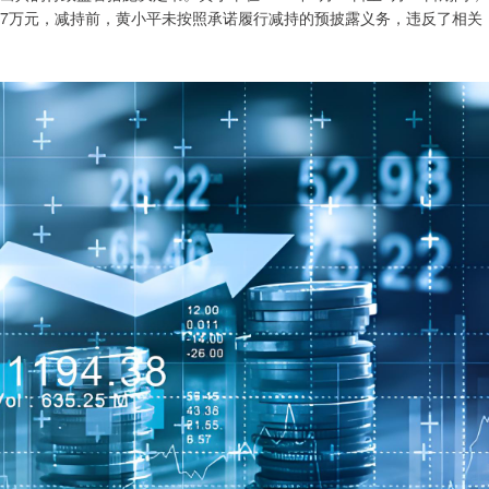
3.67万元，减持前，黄小平未按照承诺履行减持的预披露义务，违反了相关