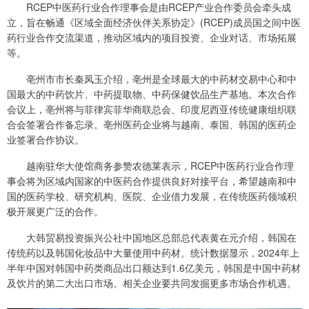
RCEP中医药行业合作理事会是由RCEP产业合作委员会牵头成
立，旨在畅通《区域全面经济伙伴关系协定》(RCEP)成员国之间中医
药行业合作交流渠道，推动区域内的项目投资、企业对话、市场拓展
等。
亳州市市长秦凤玉介绍，亳州是全球最大的中药材交易中心和中
国最大的中药饮片、中药提取物、中药保健饮品生产基地。本次合作
会议上，亳州将与菲律宾菲华商联总会、印度尼西亚传统健康组织联
合会签署合作备忘录。亳州医药企业将与越南、泰国、韩国的医药企
业签署合作协议。
越南驻华大使馆商务参赞农德莱表示，RCEP中医药行业合作理
事会将为区域内国家的中医药合作提供良好对接平台，希望越南和中
国的医药学校、研究机构、医院、企业借力发展，在传统医药领域积
极开展更广泛的合作。
大韩贸易投资振兴公社中国地区总部总代表黄在元介绍，韩国在
传统药以及韩国化妆品中大量使用中药材。统计数据显示，2024年上
半年中国对韩国中药类商品出口额达到1.6亿美元，韩国是中国中药材
及饮片的第二大出口市场。相关企业要共同发掘更多市场合作机遇。