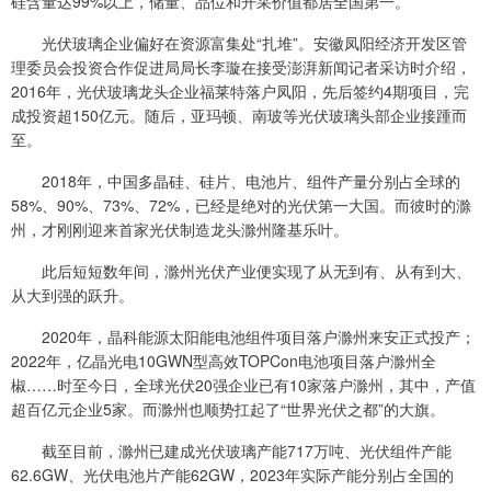
硅含量达99%以上，储量、品位和开采价值都居全国第一。
光伏玻璃企业偏好在资源富集处“扎堆”。安徽凤阳经济开发区管
理委员会投资合作促进局局长李璇在接受澎湃新闻记者采访时介绍，
2016年，光伏玻璃龙头企业福莱特落户凤阳，先后签约4期项目，完
成投资超150亿元。随后，亚玛顿、南玻等光伏玻璃头部企业接踵而
至。
2018年，中国多晶硅、硅片、电池片、组件产量分别占全球的
58%、90%、73%、72%，已经是绝对的光伏第一大国。而彼时的滁
州，才刚刚迎来首家光伏制造龙头滁州隆基乐叶。
此后短短数年间，滁州光伏产业便实现了从无到有、从有到大、
从大到强的跃升。
2020年，晶科能源太阳能电池组件项目落户滁州来安正式投产；
2022年，亿晶光电10GWN型高效TOPCon电池项目落户滁州全
椒……时至今日，全球光伏20强企业已有10家落户滁州，其中，产值
超百亿元企业5家。而滁州也顺势扛起了“世界光伏之都”的大旗。
截至目前，滁州已建成光伏玻璃产能717万吨、光伏组件产能
62.6GW、光伏电池片产能62GW，2023年实际产能分别占全国的