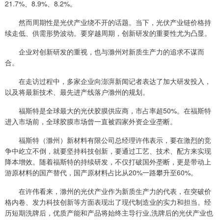
21.7%、8.9%、8.2%。
然而周期性是光伏产业绕不开的话题。当下，光伏产业链价格持
续走低、供需形势波动。要穿越周期，创新研发的重要性尤为凸显。
企业对创新研发的重视，也与滁州对新质生产力的追求不谋而
合。
在走访过程中，多家企业向澎湃新闻记者表达了加大研发投入，
以及将最新技术、最先进产线落户滁州的规划。
福斯特是全球最大的光伏胶膜供应商，市占率超50%。在福斯特
进入市场前，全球胶膜市场曾一直被四家外资企业垄断。
福斯特（滁州）新材料有限公司总经理许伟表示，要在激烈的竞
争中屹立不倒，就要坚持科技创新，要通过工艺、技术、配方来实现
降本增效。随着福斯特的持续研发，不仅打破国外垄断，更是带动上
游原材料的国产替代，国产原材料占比从20%一路攀升至60%。
在许伟看来，滁州的光伏产业作为新质生产力的代表，在突破价
格内卷、发力科技创新等方面表现出了现代制造业的实力和担当。经
历短期洗牌后，优质产能和产品将始终主导行业,洗牌后的光伏产业也