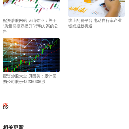
配资炒股网站 天山铝业：关于
线上配资平台 电动自行车产业
“质量回报双提升”行动方案的公
链或迎新机遇
告
配资炒股大全 贝因美：累计回
购公司股份42236306股
02
相关更新