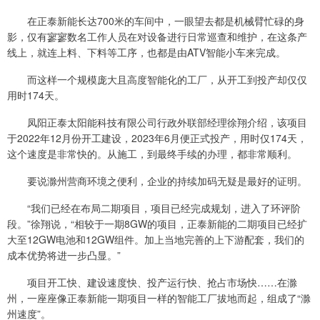
在正泰新能长达700米的车间中，一眼望去都是机械臂忙碌的身
影，仅有寥寥数名工作人员在对设备进行日常巡查和维护，在这条产
线上，就连上料、下料等工序，也都是由ATV智能小车来完成。
而这样一个规模庞大且高度智能化的工厂，从开工到投产却仅仅
用时174天。
凤阳正泰太阳能科技有限公司行政外联部经理徐翔介绍，该项目
于2022年12月份开工建设，2023年6月便正式投产，用时仅174天，
这个速度是非常快的。从施工，到最终手续的办理，都非常顺利。
要说滁州营商环境之便利，企业的持续加码无疑是最好的证明。
“我们已经在布局二期项目，项目已经完成规划，进入了环评阶
段。”徐翔说，“相较于一期8GW的项目，正泰新能的二期项目已经扩
大至12GW电池和12GW组件。加上当地完善的上下游配套，我们的
成本优势将进一步凸显。”
项目开工快、建设速度快、投产运行快、抢占市场快……在滁
州，一座座像正泰新能一期项目一样的智能工厂拔地而起，组成了“滁
州速度”。