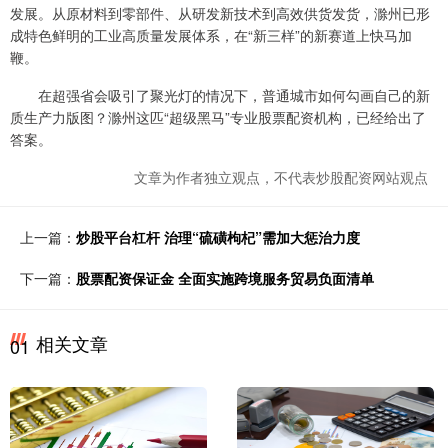
发展。从原材料到零部件、从研发新技术到高效供货发货，滁州已形
成特色鲜明的工业高质量发展体系，在“新三样”的新赛道上快马加
鞭。
在超强省会吸引了聚光灯的情况下，普通城市如何勾画自己的新
质生产力版图？滁州这匹“超级黑马”专业股票配资机构，已经给出了
答案。
文章为作者独立观点，不代表炒股配资网站观点
上一篇：
炒股平台杠杆 治理“硫磺枸杞”需加大惩治力度
下一篇：
股票配资保证金 全面实施跨境服务贸易负面清单
相关文章
01