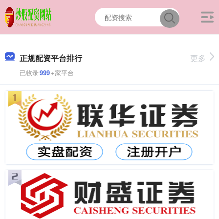
正规配资平台排行
更多
已收录
999
+家平台