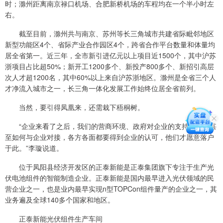
时；滁州距离南京禄口机场、合肥新桥机场的车程均在一个半小时左
右。
截至目前，滁州共与南京、苏州等长三角城市共建省际毗邻地区
新型功能区4个、省际产业合作园区4个，跨省合作平台数量和体量均
居全省第一。近三年，全市新引进亿元以上项目近1500个，其中沪苏
浙项目占比超50%；新开工1200多个、新投产800多个、新招引高层
次人才超1200名，其中60%以上来自沪苏浙地区。滁州是全省三个人
才净流入城市之一，长三角一体化发展工作始终位居全省前列。
当然，要引得凤凰来，还需栽下梧桐树。
“企业来看了之后，我们的营商环境、政府对企业的支持力度，甚
至如何与企业对接，各方各面都要得到企业的认可，他们才愿意落户
于此。”李璇说道。
位于凤阳县经济开发区的正泰新能是正泰集团旗下专注于生产光
伏电池组件的智能制造企业。正泰新能是国内最早进入光伏领域的民
营企业之一，也是业内最早实现n型TOPCon组件量产的企业之一，其
业务遍及全球140多个国家和地区。
正泰新能光伏组件生产车间