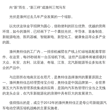
向“新”而生，“新三样”成滁州三驾马车
光伏是滁州过去几年产业发展的一个缩影。
以光伏这块金字招牌为圆心，借助便利的区位优势、优越的营商
环境，如今的滁州，已经画下了一个囊括光伏、半导体、装备制造、
新能源电池、医药器械、智能家电、新型化工、健康食品等众多产业
的圆。
滁州奥特佳的工厂内，一排排机械臂在产线上忙碌地装配着零部
件。在这里，每25秒就有一台压缩机下线。这些产品最终将被搭载到
大众、长安、吉利、比亚迪、奇瑞、江淮、北汽新能源等众多知名车
企的产品中。
与总部所在地南京近在咫尺，是奥特佳选择滁州的重要原因之
一。滁州奥特佳总经理贾传宝介绍，奥特佳是中国品牌第一、全世界
第五大汽车热管理系统集成供应商，是国内汽车热管理行业当之无愧
的龙头企业，在汽车新能源化的浪潮中具有巨大的发展潜力。
值得指出的是，成立于2012年的滁州奥特佳正是母公司新能源汽
车电动空调压缩机战略的主要实施者。