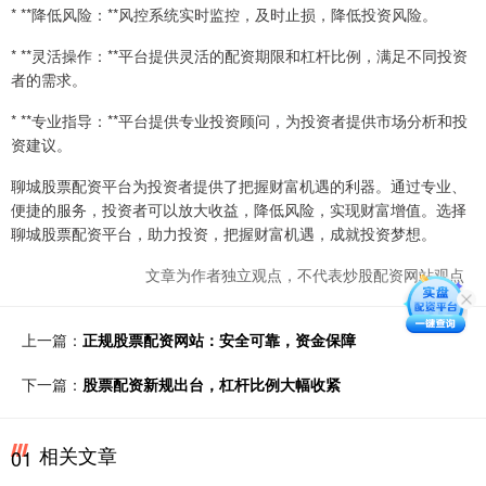
* **降低风险：**风控系统实时监控，及时止损，降低投资风险。
* **灵活操作：**平台提供灵活的配资期限和杠杆比例，满足不同投资
者的需求。
* **专业指导：**平台提供专业投资顾问，为投资者提供市场分析和投
资建议。
聊城股票配资平台为投资者提供了把握财富机遇的利器。通过专业、
便捷的服务，投资者可以放大收益，降低风险，实现财富增值。选择
聊城股票配资平台，助力投资，把握财富机遇，成就投资梦想。
文章为作者独立观点，不代表炒股配资网站观点
上一篇：
正规股票配资网站：安全可靠，资金保障
下一篇：
股票配资新规出台，杠杆比例大幅收紧
相关文章
01