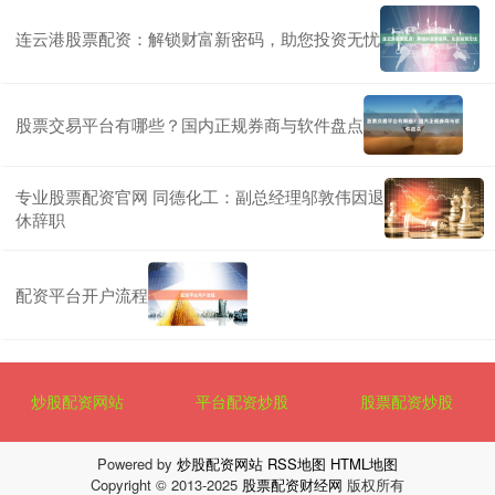
连云港股票配资：解锁财富新密码，助您投资无忧
股票交易平台有哪些？国内正规券商与软件盘点
专业股票配资官网 同德化工：副总经理邬敦伟因退
休辞职
配资平台开户流程
炒股配资网站
平台配资炒股
股票配资炒股
Powered by
炒股配资网站
RSS地图
HTML地图
Copyright
© 2013-2025
股票配资财经网
版权所有