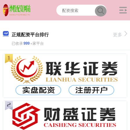
正规配资平台排行
更多
已收录
999
+家平台