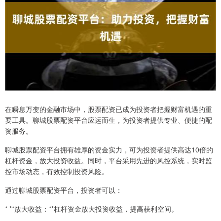
在瞬息万变的金融市场中，股票配资已成为投资者把握财富机遇的重
要工具。聊城股票配资平台应运而生，为投资者提供专业、便捷的配
资服务。
聊城股票配资平台拥有雄厚的资金实力，可为投资者提供高达10倍的
杠杆资金，放大投资收益。同时，平台采用先进的风控系统，实时监
控市场动态，有效控制投资风险。
通过聊城股票配资平台，投资者可以：
* **放大收益：**杠杆资金放大投资收益，提高获利空间。