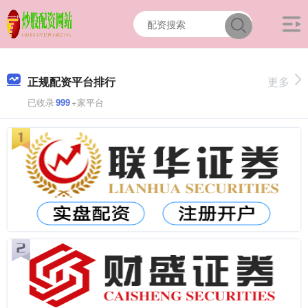
正规配资平台排行
更多
已收录
999
+家平台