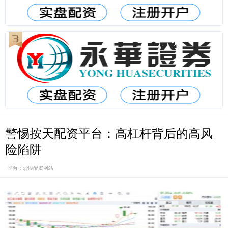
警惕按天配资平台：高杠杆背后的高风
险陷阱
平台：炒股配资网站