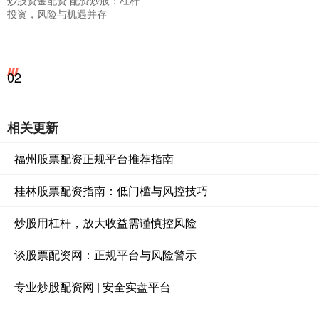
投资，风险与机遇并存
02
相关更新
福州股票配资正规平台推荐指南
桂林股票配资指南：低门槛与风控技巧
炒股用杠杆，放大收益需谨慎控风险
谈股票配资网：正规平台与风险警示
专业炒股配资网 | 安全实盘平台