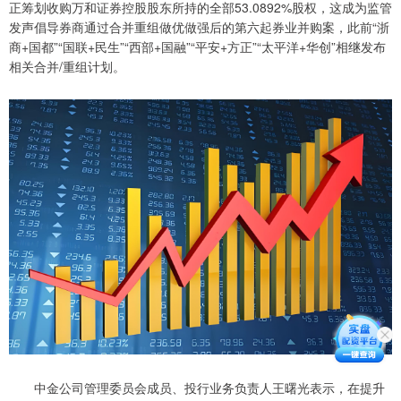
正筹划收购万和证券控股股东所持的全部53.0892%股权，这成为监管
发声倡导券商通过合并重组做优做强后的第六起券业并购案，此前“浙
商+国都”“国联+民生”“西部+国融”“平安+方正”“太平洋+华创”相继发布
相关合并/重组计划。
中金公司管理委员会成员、投行业务负责人王曙光表示，在提升