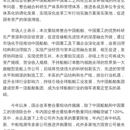
本次重组旨在解决中国船舶和中国重工之间在总装业务领域的同业竞
争问题，整合融合科研生产体系和管理体系，推进各成员单位专业化
体系化协调化发展，实现深化改革三年行动实施方案落实落地，促进
国有资产的保值增值。
市场人士表示，本次重组将整合中国船舶、中国重工的优势科研
生产资源和供应链资源，促进造修船先进技术的深度融合升级，通过
市场化手段推动中国船舶、中国重工及下属企业深化改革，改善治理
结构和治理能力，实现产业经营与资本运营融合发展、相互促进，发
挥协同效应，实现优势互补。本次重组完成后，存续上市公司将成为
资产规模、营业收入规模、手持船舶订单数均领跑全球的世界第一大
旗舰型造船上市公司，后续将凭借强大的科研创新实力、先进的管理
水平和精湛的制造工艺、丰富的产品结构和生产线，抓住行业机遇，
提升全球行业影响力，持续引领全球船舶工业发展，为中国船舶集团
建成世界一流船舶集团、成为全球船舶行业的领军者奠定坚实的基
础。
今年以来，国企改革整合重组动作频频，除了中国船舶和中国重
工的强强联合外，年内国企整合重组事件数量同比增幅突破了120%。
其中，央企及旗下上市公司作为改革的重要阵地，年内已有中钨高
新、中航电测等多家公司推进并购重组，此外多家地方国资公司被央