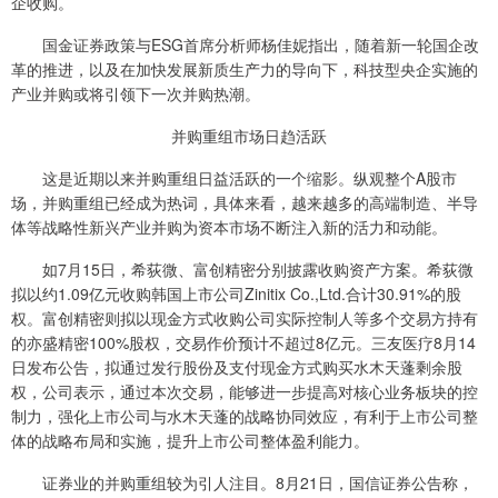
企收购。
国金证券政策与ESG首席分析师杨佳妮指出，随着新一轮国企改
革的推进，以及在加快发展新质生产力的导向下，科技型央企实施的
产业并购或将引领下一次并购热潮。
并购重组市场日趋活跃
这是近期以来并购重组日益活跃的一个缩影。纵观整个A股市
场，并购重组已经成为热词，具体来看，越来越多的高端制造、半导
体等战略性新兴产业并购为资本市场不断注入新的活力和动能。
如7月15日，希荻微、富创精密分别披露收购资产方案。希荻微
拟以约1.09亿元收购韩国上市公司Zinitix Co.,Ltd.合计30.91%的股
权。富创精密则拟以现金方式收购公司实际控制人等多个交易方持有
的亦盛精密100%股权，交易作价预计不超过8亿元。三友医疗8月14
日发布公告，拟通过发行股份及支付现金方式购买水木天蓬剩余股
权，公司表示，通过本次交易，能够进一步提高对核心业务板块的控
制力，强化上市公司与水木天蓬的战略协同效应，有利于上市公司整
体的战略布局和实施，提升上市公司整体盈利能力。
证券业的并购重组较为引人注目。8月21日，国信证券公告称，