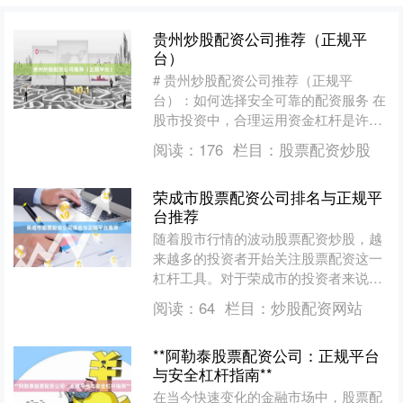
贵州炒股配资公司推荐（正规平
台）
# 贵州炒股配资公司推荐（正规平
台）：如何选择安全可靠的配资服务 在
股市投资中，合理运用资金杠杆是许多
投资者提升收益的重要方式。对于贵州
阅读：
176
栏目：
股票配资炒股
地区的投资者而言，选择一....
荣成市股票配资公司排名与正规平
台推荐
随着股市行情的波动股票配资炒股，越
来越多的投资者开始关注股票配资这一
杠杆工具。对于荣成市的投资者来说，
选择一家正规、可靠的配资公司至关重
阅读：
64
栏目：
炒股配资网站
要。本文将为您梳理荣成市....
**阿勒泰股票配资公司：正规平台
与安全杠杆指南**
在当今快速变化的金融市场中，股票配