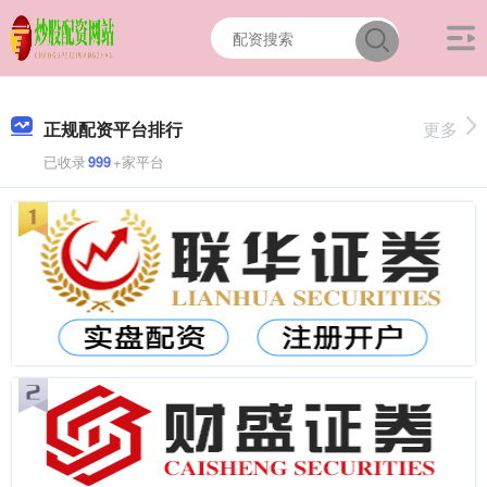
正规配资平台排行
更多
已收录
999
+家平台