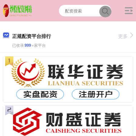
正规配资平台排行
更多
已收录
999
+家平台